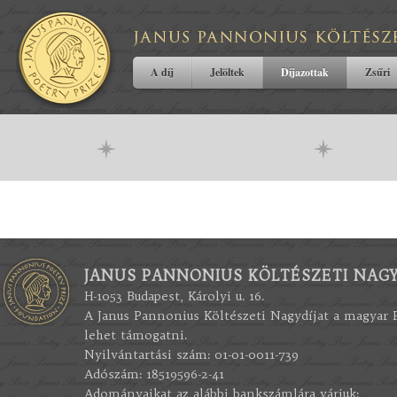
A díj
Jelöltek
Díjazottak
Zsűri
JANUS PANNONIUS KÖLTÉSZETI NAGY
H-1053 Budapest, Károlyi u. 16.
A Janus Pannonius Költészeti Nagydíjat a magyar
lehet támogatni.
Nyilvántartási szám: 01-01-0011-739
Adószám: 18519596-2-41
Adományaikat az alábbi bankszámlára várjuk: