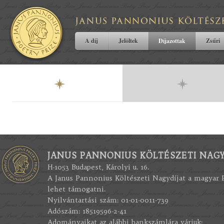
A díj
Jelöltek
Díjazottak
Zsűri
JANUS PANNONIUS KÖLTÉSZETI NAGY
H-1053 Budapest, Károlyi u. 16.
A Janus Pannonius Költészeti Nagydíjat a magyar
lehet támogatni.
Nyilvántartási szám: 01-01-0011-739
Adószám: 18519596-2-41
Adományaikat az alábbi bankszámlára várjuk: