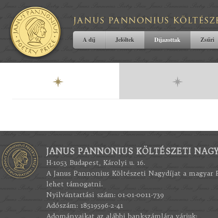
A díj
Jelöltek
Díjazottak
Zsűri
JANUS PANNONIUS KÖLTÉSZETI NAGY
H-1053 Budapest, Károlyi u. 16.
A Janus Pannonius Költészeti Nagydíjat a magyar
lehet támogatni.
Nyilvántartási szám: 01-01-0011-739
Adószám: 18519596-2-41
Adományaikat az alábbi bankszámlára várjuk: