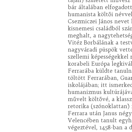
táján) született művész
bár általában elfogadott
humanista költői névvel
Csezmiczei János nevet 
kisnemesi családból szá
meghalt, a nagytehetség
Vitéz Borbálának a testv
nagyváradi püspök vette
szellemi képességekkel r
korabeli Európa legkivá
Ferrarába küldte tanuln
töltött Ferrarában, Gua
iskolájában; itt ismerke
humanizmus kultúrájával,
művelt költővé, a klassz
retorika (szónoklattan) 
Ferrara után Janus nég
Velencében tanult egyh
végeztével, 1458-ban a d