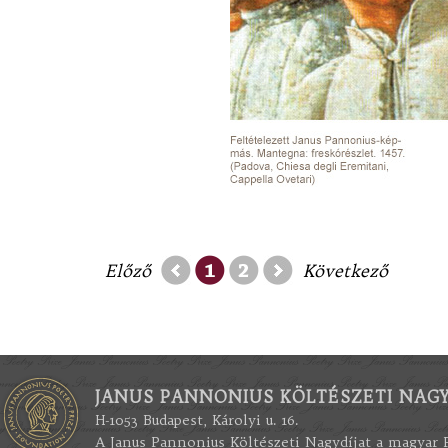
Előző
Következő
JANUS PANNONIUS KÖLTÉSZETI NAGY
H-1053 Budapest, Károlyi u. 16.
A Janus Pannonius Költészeti Nagydíjat a magyar