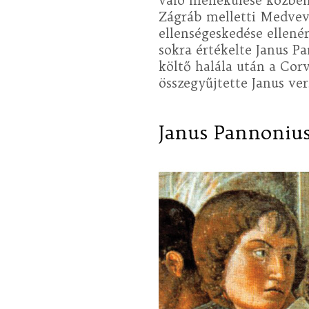
való menekülése közben
Zágráb melletti Medvevá
ellenségeskedése ellenér
sokra értékelte Janus Pa
költő halála után a Cor
összegyűjtette Janus ver
Janus Pannonius