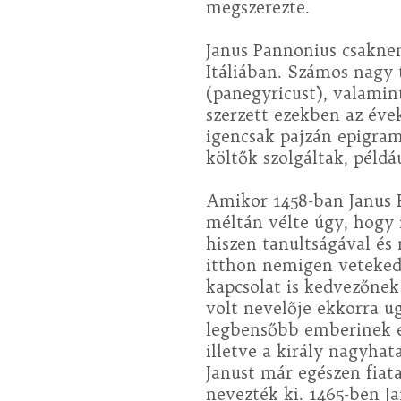
megszerezte.
Janus Pannonius csakne
Itáliában. Számos nagy 
(panegyricust), valami
szerzett ezekben az évek
igencsak pajzán epigra
költők szolgáltak, példá
Amikor 1458-ban Janus 
méltán vélte úgy, hogy 
hiszen tanultságával és
itthon nemigen vetekedh
kapcsolat is kedvezőnek 
volt nevelője ekkorra u
legbensőbb emberinek e
illetve a király nagyhat
Janust már egészen fiat
nevezték ki. 1465-ben Ja