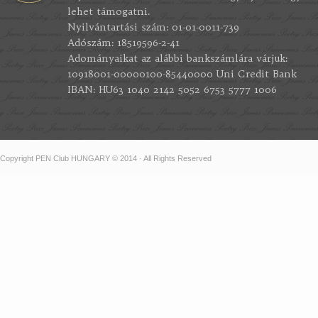
lehet támogatni.
Nyilvántartási szám: 01-01-0011-739
Adószám: 18519596-2-41
Adományaikat az alábbi bankszámlára várjuk:
10918001-00000100-85440000 Uni Credit Bank
IBAN: HU63 1040 2142 5052 6753 5777 1006
Copyright PEN Club HUNGARY © 2014 · All Rights Reserved