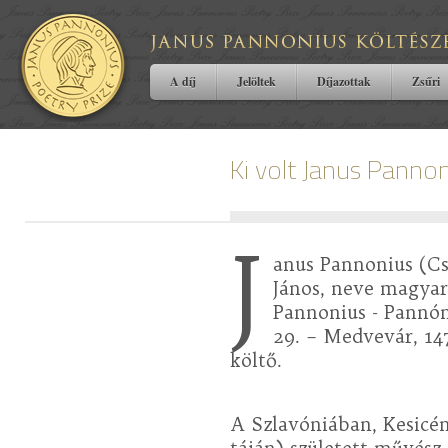
A díj
Jelöltek
Díjazottak
Zsűri
Ki volt Janus Panno
J
anus Pannonius (Cs
János, neve magyar 
Pannonius - Pannón
29. – Medvevár, 147
költő.
A Szlavóniában, Kesicé