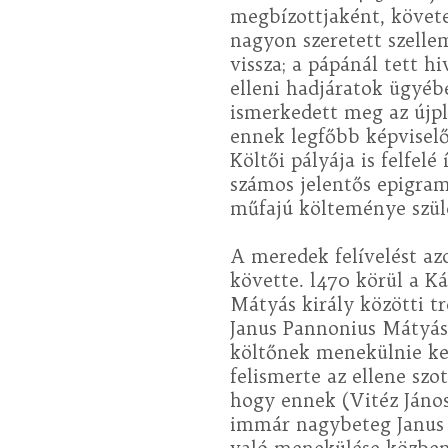
megbízottjaként, követe
nagyon szeretett szellem
vissza; a pápánál tett h
elleni hadjáratok ügyébe
ismerkedett meg az újpl
ennek legfőbb képviselőj
Költői pályája is felfelé
számos jelentős epigram
műfajú költeménye szüle
A meredek felívelést az
követte. l470 körül a Ká
Mátyás király közötti t
Janus Pannonius Mátyás 
költőnek menekülnie kel
felismerte az ellene szot
hogy ennek (Vitéz Jánoss
immár nagybeteg Janus 