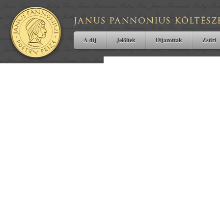
A díj
Jelöltek
Díjazottak
Zsűri