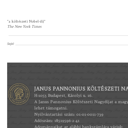
"a költészeti Nobel-díj"
The New York Times
Sajtó
JANUS PANNONIUS KÖLTÉSZETI NA
H-1053 Budapest, Károlyi u. 16.
A Janus Pannonius Költészeti Nagydíjat a mag
lehet támogatni.
Nyilvántartási szám: 01-01-0011-739
Adószám: 18519596-2-41
Adományaikat az alábbi bankszámlára várjuk: