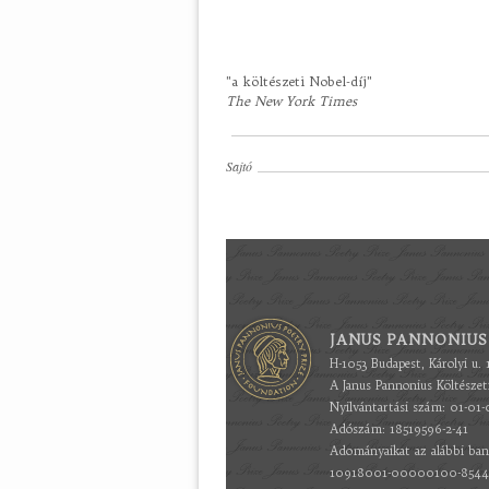
"a költészeti Nobel-díj"
The New York Times
Sajtó
JANUS PANNONIUS
H-1053 Budapest, Károlyi u. 
A Janus Pannonius Költésze
Nyilvántartási szám: 01-01-
Adószám: 18519596-2-41
Adományaikat az alábbi ban
10918001-00000100-85440