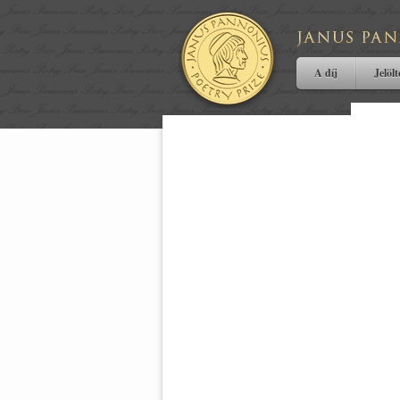
A díj
Jelöl