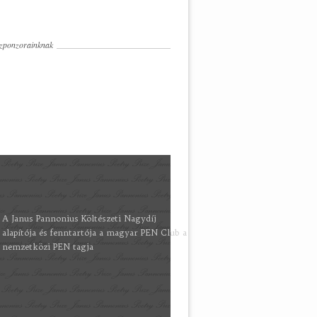
zponzorainknak
A Janus Pannonius Költészeti Nagydíj
alapítója és fenntartója a magyar PEN Club a
nemzetközi PEN tagja