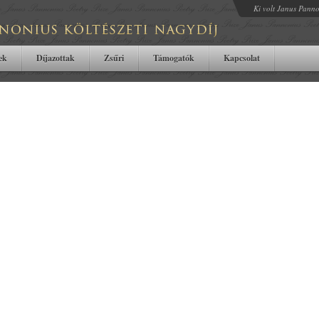
Ki volt Janus Pann
tek
Díjazottak
Zsűri
Támogatók
Kapcsolat