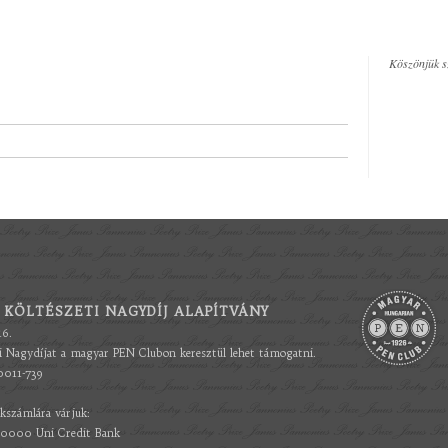
Köszönjük s
 KÖLTÉSZETI NAGYDÍJ ALAPÍTVÁNY
16.
ti Nagydíjat a magyar PEN Clubon keresztül lehet támogatni.
0011-739
kszámlára várjuk:
000 Uni Credit Bank