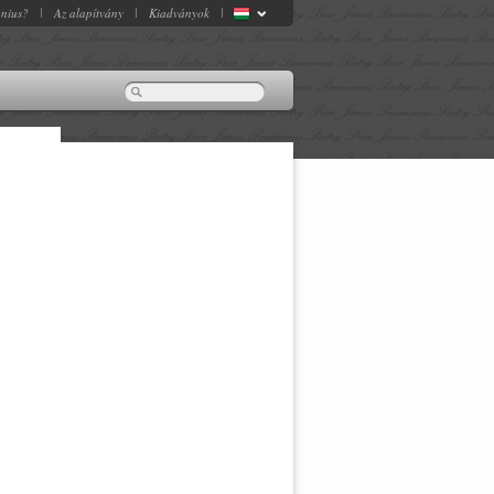
onius?
Az alapítvány
Kiadványok