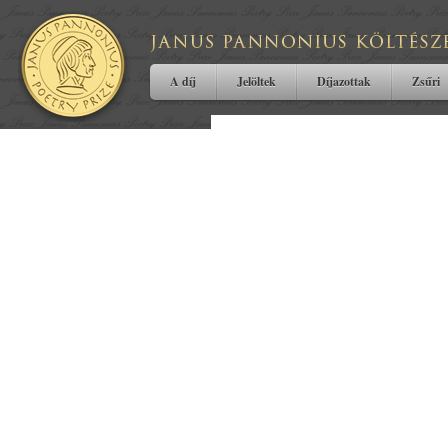
A díj
Jelöltek
Díjazottak
Zsűri