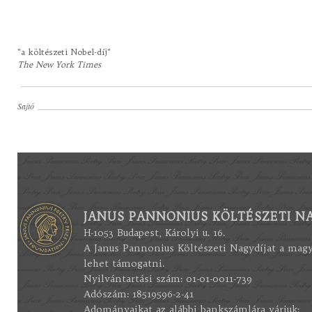
"a költészeti Nobel-díj"
The New York Times
Sajtó
JANUS PANNONIUS KÖLTÉSZETI NA
H-1053 Budapest, Károlyi u. 16.
A Janus Pannonius Költészeti Nagydíjat a mag
lehet támogatni.
Nyilvántartási szám: 01-01-0011-739
Adószám: 18519596-2-41
Adományaikat az alábbi bankszámlára várjuk: